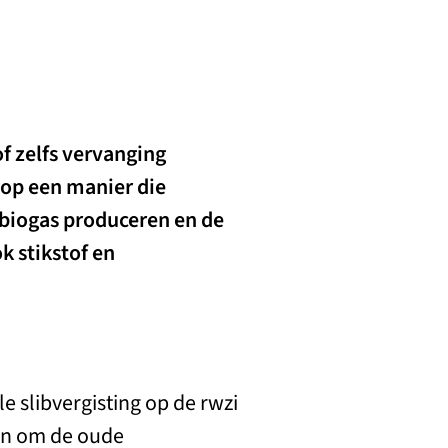
of zelfs vervanging
 op een manier die
biogas produceren en de
k stikstof en
e slibvergisting op de rwzi
an om de oude