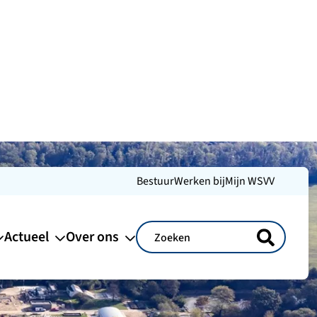
Bestuur
Werken bij
Mijn WSVV
Actueel
Over ons