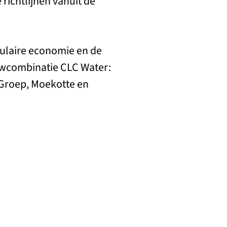
richtlijnen vanuit de
culaire economie en de
uwcombinatie CLC Water:
 Groep, Moekotte en