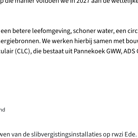
 die manier voldoen we in 2027 aan de wettelijke 
j een betere leefomgeving, schoner water, een cir
nergiebronnen. We werken hierbij samen met bo
ulair (CLC), die bestaat uit Pannekoek GWW, ADS
nd
en van de slibvergistingsinstallaties op rwzi Ede.