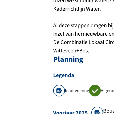
lozen we schoner water. Op
Kaderrichtlijn Water.
Al deze stappen dragen bi
inzet van hernieuwbare e
De Combinatie Lokaal Circ
Witteveen+Bos.
Planning
Legenda
In uitvoering
Afgero
Bouw
Voorjaar 2025