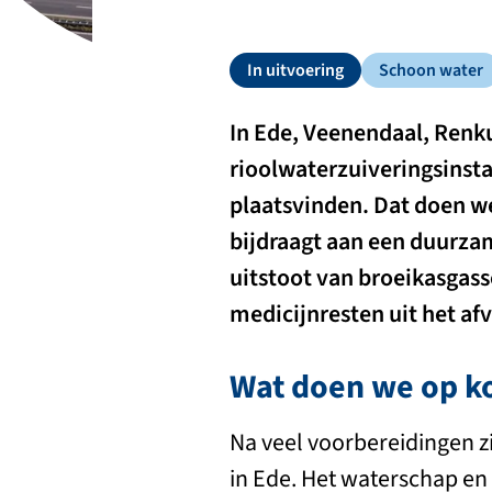
In uitvoering
Schoon water
In Ede, Veenendaal, Ren
rioolwaterzuiveringsinstal
plaatsvinden. Dat doen w
bijdraagt aan een duurza
uitstoot van broeikasgass
medicijnresten uit het af
Wat doen we op ko
Na veel voorbereidingen zi
in Ede. Het waterschap e