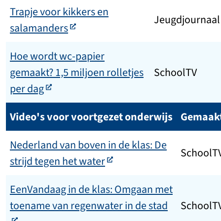
Trapje voor kikkers en
Jeugdjournaal
salamanders
Hoe wordt wc-papier
gemaakt? 1,5 miljoen rolletjes
SchoolTV
per dag
Video's voor voortgezet onderwijs
Gemaakt
Nederland van boven in de klas: De
SchoolT
strijd tegen het water
EenVandaag in de klas: Omgaan met
toename van regenwater in de stad
SchoolT