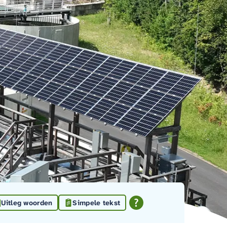
Uitleg woorden
Simpele tekst