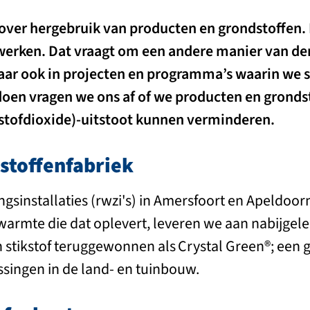
over hergebruik van producten en grondstoffen. 
e werken. Dat vraagt om een andere manier van de
aar ook in projecten en programma’s waarin we
e doen vragen we ons af of we producten en grond
stofdioxide)-uitstoot kunnen verminderen.
stoffenfabriek
gsinstallaties (rwzi's) in Amersfoort en Apeldoor
n warmte die dat oplevert, leveren we aan nabijg
n stikstof teruggewonnen als Crystal Green®; een 
singen in de land- en tuinbouw.