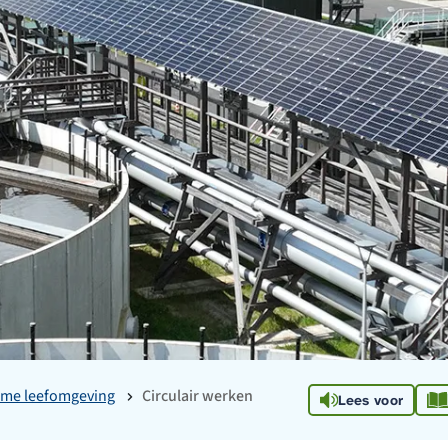
ame leefomgeving
Circulair werken
Lees voor