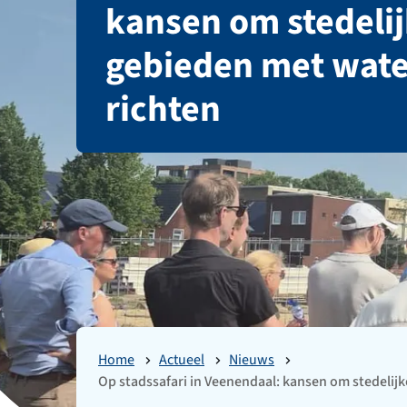
kansen om stedeli
gebieden met water
richten
Home
Actueel
Nieuws
Op stadssafari in Veenendaal: kansen om stedelijk