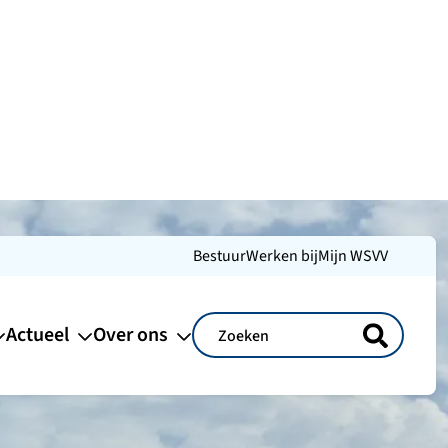
Bestuur
Werken bij
Mijn WSVV
Actueel
Over ons