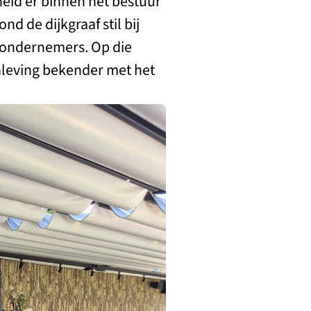
eid er binnen het bestuur
d de dijkgraaf stil bij
n ondernemers. Op die
leving bekender met het