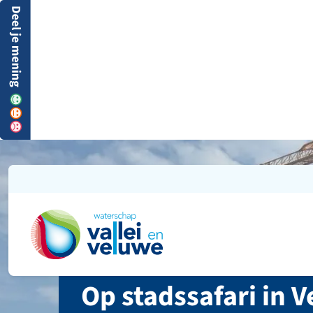
Ga naar de startpagina
Op stadssafari in 