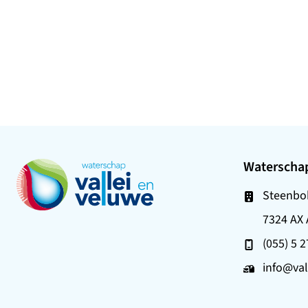
Waterschap
Ga naar de startpagina
Steenbok
7324 AX
(055) 5 
info@val