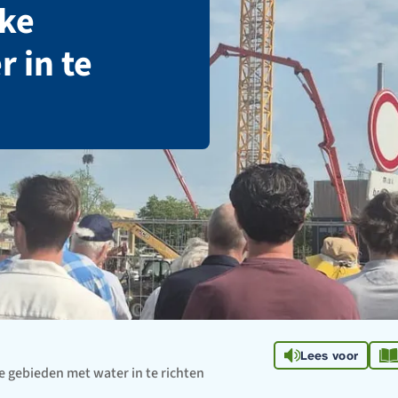
jke
 in te
Lees voor
e gebieden met water in te richten