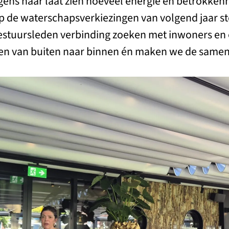
gens haar laat zien hoeveel energie en betrokkenh
p de waterschapsverkiezingen van volgend jaar ston
 bestuursleden verbinding zoeken met inwoners e
en van buiten naar binnen én maken we de samen